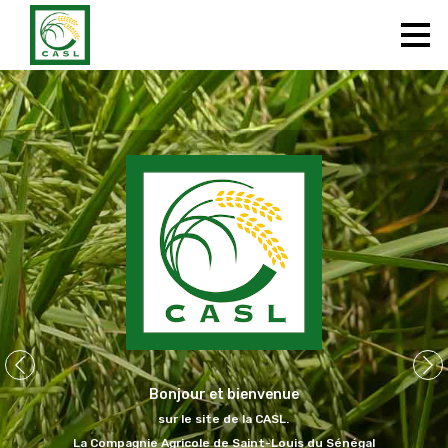
ACCUEIL
L'ENTREPRISE
ACTUALITES
HISTOIRE
NOS MARQUES
CONTACT
Bonjour et bienvenue
sur le site de la CASL.
La Compagnie Agricole de Saint-Louis du Sénégal