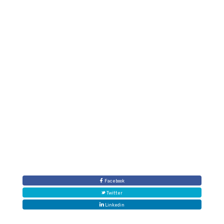
produit du riz dans le Delta du Fleuve Sénégal pour le
marché sénégalais.
Facebook
Twitter
Linkedin