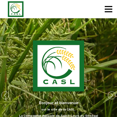
ACCUEIL
L'ENTREPRISE
ACTUALITES
HISTOIRE
NOS MARQUES
CONTACT
Bonjour et bienvenue
sur le site de la CASL.
La Compagnie Agricole de Saint-Louis du Sénégal